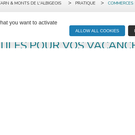
TARN & MONTS DE L'ALBIGEOIS
PRATIQUE
COMMERCES 
ERCES ET SER
hat you want to activate
ALLOW ALL COOKIES
TILES POUR VOS VACANC
t, loin du quotidien. Epiceries, boulangeries, retrait 
vous accompagneront dans votre séjour !