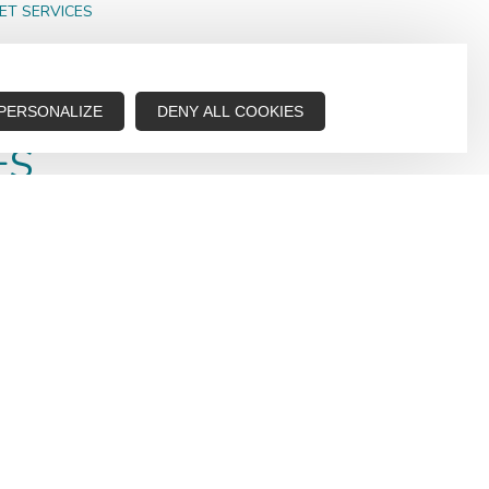
ET SERVICES
VICES
PERSONALIZE
DENY ALL COOKIES
ES
d’argent, stations essence, ect… voici les endroits qui