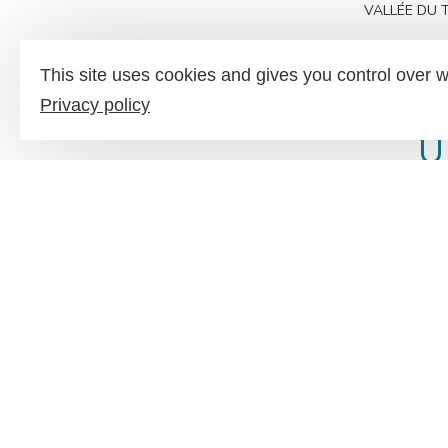
VALLÉE DU 
COMM
This site uses cookies and gives you control over w
Privacy policy
U
La Vallée du Tarn est un territoire très large, au ver