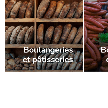
Boulangeries
B
et pâtisseries