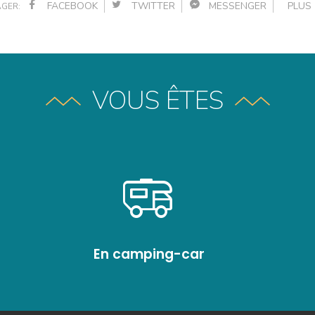
FACEBOOK
TWITTER
MESSENGER
PLU
GER:
VOUS ÊTES
En camping-car