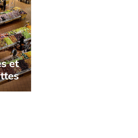
es et
ttes