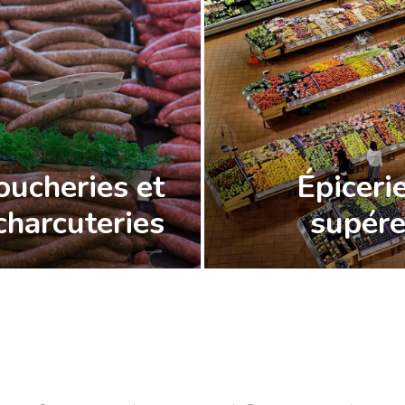
oucheries et
Épiceri
charcuteries
supére