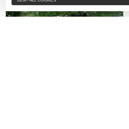
DENY ALL COOKIES
Café de la presqu'île
Ambialet