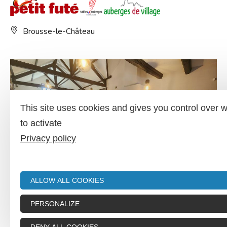
Brousse-le-Château
This site uses cookies and gives you control over 
to activate
Privacy policy
ALLOW ALL COOKIES
Restaurant L'Oustal
PERSONALIZE
Trébas