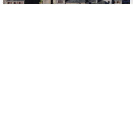
Les Plus Beaux Villages de
France®
PARTAGER:
FACEBOOK
TWITTER
MESSENGER