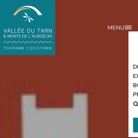
MENU
D
E
B
P