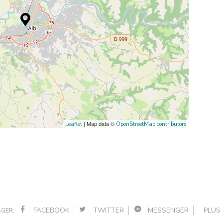
| Map data ©
Leaflet
OpenStreetMap contributors
FACEBOOK
TWITTER
MESSENGER
PLU
GER: