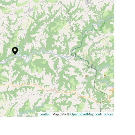
| Map data ©
Leaflet
OpenStreetMap contributors