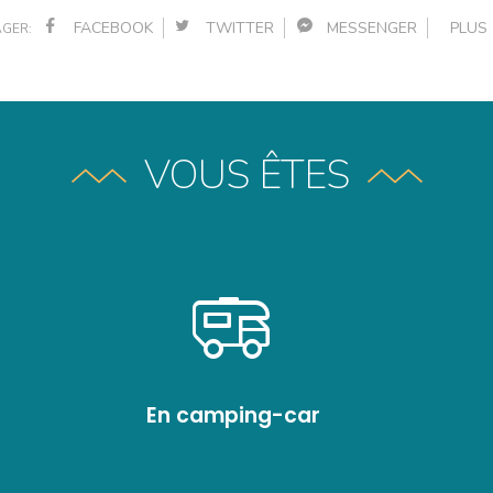
FACEBOOK
TWITTER
MESSENGER
PLU
GER:
VOUS ÊTES
En camping-car