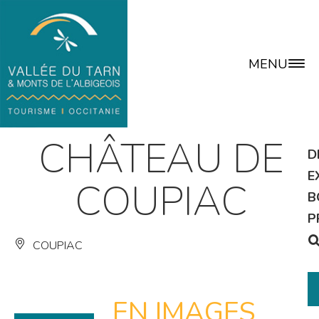
MENU
CHÂTEAU DE
D
E
COUPIAC
B
P
COUPIAC
EN IMAGES