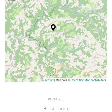
| Map data ©
Leaflet
OpenStreetMap contributors
PARTAGER:
FACEBOOK