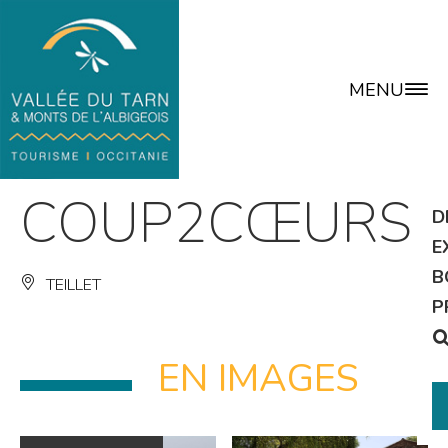
MENU
COUP2CŒURS
D
E
B
TEILLET
P
EN IMAGES