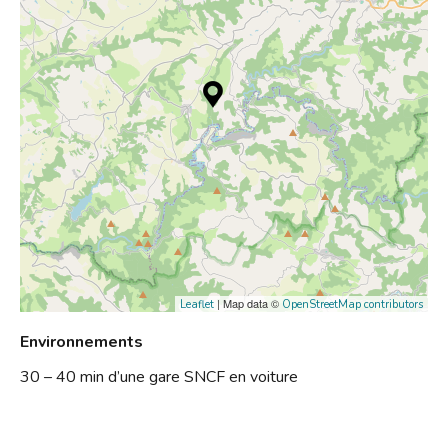
| Map data ©
Leaflet
OpenStreetMap contributors
Environnements
30 – 40 min d’une gare SNCF en voiture