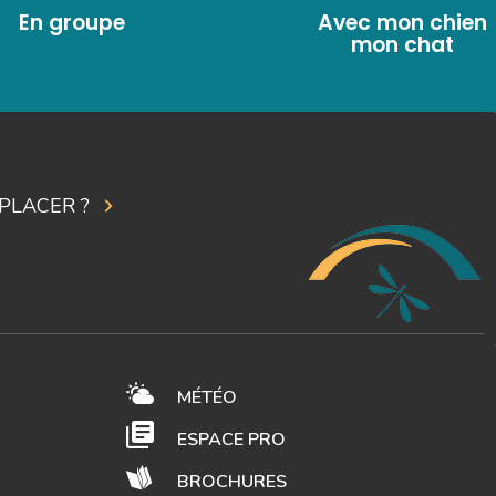
En groupe
Avec mon chien
mon chat
PLACER ?
MÉTÉO
ESPACE PRO
BROCHURES