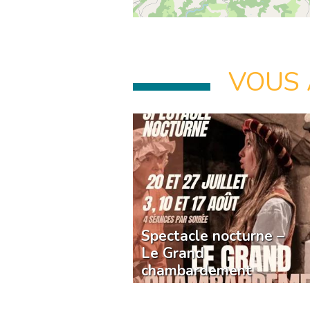
VOUS 
Spectacle nocturne –
Le Grand
chambardement