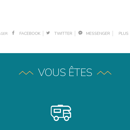
FACEBOOK
TWITTER
MESSENGER
PLU
GER:
VOUS ÊTES