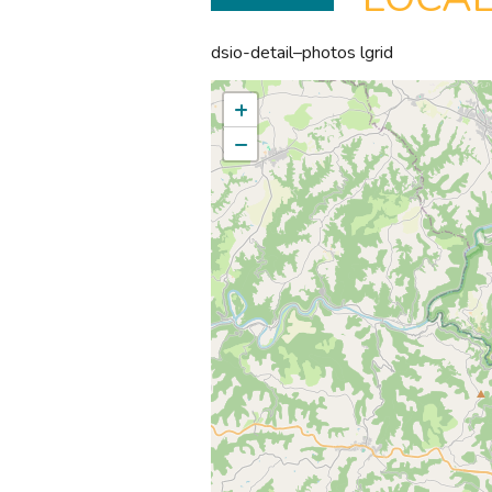
dsio-detail–photos lgrid
+
−