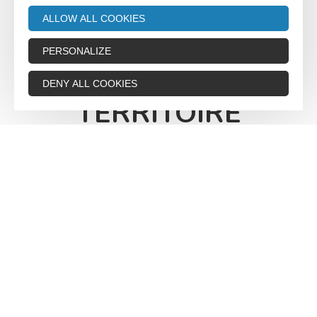
VALLÉE DU TARN & MONTS DE L'ALBIGEOIS
CARTE DU
ALLOW ALL COOKIES
TERRITOIRE
PERSONALIZE
CARTE DU
DENY ALL COOKIES
TERRITOIRE
MOTS-CLÉS
FILTRES
155
TRI :
AUTOUR
résultats
DATES
DE MOI